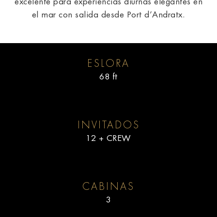
excelente para experiencias diurnas elegantes en
el mar con salida desde Port d’Andratx.
ESLORA
68 ft
INVITADOS
12 + CREW
CABINAS
3